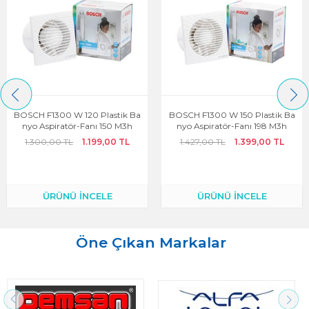
BOSCH F1300 W 150 Plastik Ba
Elicent Eco Line 120’lik Otomat
Nyo Aspiratör-Fanı 198 M3h
Ik Panjurlu Banyo Havalandırm
A Fanı Tuvalet Aspiratörü 170 M
1.427,00 TL
1.399,00 TL
3-H
4.378,11 TL
3.459,25 TL
ÜRÜNÜ İNCELE
ÜRÜNÜ İNCELE
Öne Çıkan Markalar