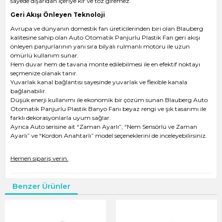
sayede dışarıdan içeriye kir ve toz giremez.
Geri Akışı Önleyen Teknoloji
Avrupa ve dünyanın domestik fan üreticilerinden biri olan Blauberg
kalitesine sahip olan Auto Otomatik Panjurlu Plastik Fan geri akışı
önleyen panjurlarının yanı sıra bilyalı rulmanlı motoru ile uzun
ömürlü kullanım sunar.
Hem duvar hem de tavana monte edilebilmesi ile en efektif noktayı
seçmenize olanak tanır.
Yuvarlak kanal bağlantısı sayesinde yuvarlak ve flexible kanala
bağlanabilir.
Düşük enerji kullanımı ile ekonomik bir çözüm sunan Blauberg Auto
Otomatik Panjurlu Plastik Banyo Fanı beyaz rengi ve şık tasarımı ile
farklı dekorasyonlarla uyum sağlar.
Ayrıca Auto serisine ait “Zaman Ayarlı”, “Nem Sensörlü ve Zaman
Ayarlı” ve “Kordon Anahtarlı” model seçeneklerini de inceleyebilirsiniz.
Hemen sipariş verin.
Benzer Ürünler