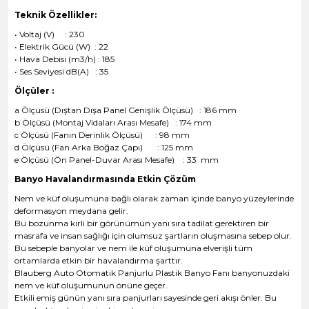
Teknik Özellikler:
• Voltaj (V) : 230
• Elektrik Gücü (W) : 22
• Hava Debisi (m3/h) : 185
• Ses Seviyesi dB(A) : 35
Ölçüler :
a Ölçüsü (Dıştan Dışa Panel Genişlik Ölçüsü) : 186 mm
b Ölçüsü (Montaj Vidaları Arası Mesafe) : 174 mm
c Ölçüsü (Fanın Derinlik Ölçüsü) : 98 mm
d Ölçüsü (Fan Arka Boğaz Çapı) : 125 mm
e Ölçüsü (Ön Panel-Duvar Arası Mesafe) : 33 mm
Banyo Havalandırmasında Etkin Çözüm
Nem ve küf oluşumuna bağlı olarak zaman içinde banyo yüzeylerinde
deformasyon meydana gelir.
Bu bozunma kirli bir görünümün yanı sıra tadilat gerektiren bir
masrafa ve insan sağlığı için olumsuz şartların oluşmasına sebep olur.
Bu sebeple banyolar ve nem ile küf oluşumuna elverişli tüm
ortamlarda etkin bir havalandırma şarttır.
Blauberg Auto Otomatik Panjurlu Plastik Banyo Fanı banyonuzdaki
nem ve küf oluşumunun önüne geçer.
Etkili emiş günün yanı sıra panjurları sayesinde geri akışı önler. Bu