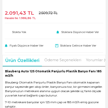
2.091,43
TL
2.509,72
TL
Havale Ile:
1.986,86
TL
Stokta Yok
Stoklara Düşünce Haber Ver
Fiyatı Düşünce Haber Ver
Stoklara Gelince Haber Ver
Ödeme Seçenekleri
Yorumlar (0
Ürün Özellikleri
Blauberg Auto 125 Otomatik Panjurlu Plastik Banyo Fanı 185
m3/h
Blauberg Otomatik Panjurlu Plastik Banyo Fanı otomatik kapanan
panjur sayesinde geri akışı önler, banyonuza toz, kir girmesini engeller.
Banyonuzun metrekare alanına uygun olacak şekilde üç farklı ölçüde
yuvarlak kanal bağlantı çapı bulunur.
7-10 metrekare banyolar için 125 mm çap ve 185 m3/h emiş gücüne
sahiptir.