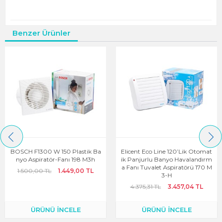
Benzer Ürünler
BOSCH F1300 W 150 Plastik Ba
Elicent Eco Line 120’lik Otomat
Nyo Aspiratör-Fanı 198 M3h
Ik Panjurlu Banyo Havalandırm
A Fanı Tuvalet Aspiratörü 170 M
1.500,00 TL
1.449,00 TL
3-H
4.375,31 TL
3.457,04 TL
ÜRÜNÜ İNCELE
ÜRÜNÜ İNCELE