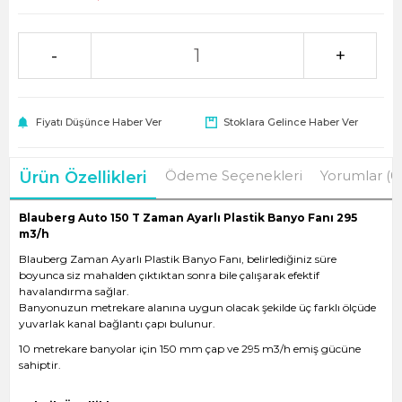
-
+
Fiyatı Düşünce Haber Ver
Stoklara Gelince Haber Ver
Ödeme Seçenekleri
Yorumlar (0
Ürün Özellikleri
Blauberg Auto 150 T Zaman Ayarlı Plastik Banyo Fanı 295
m3/h
Blauberg Zaman Ayarlı Plastik Banyo Fanı, belirlediğiniz süre
boyunca siz mahalden çıktıktan sonra bile çalışarak efektif
havalandırma sağlar.
Banyonuzun metrekare alanına uygun olacak şekilde üç farklı ölçüde
yuvarlak kanal bağlantı çapı bulunur.
10 metrekare banyolar için 150 mm çap ve 295 m3/h emiş gücüne
sahiptir.