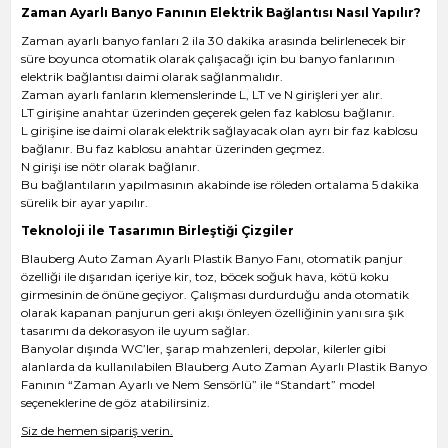
Zaman Ayarlı Banyo Fanının Elektrik Bağlantısı Nasıl Yapılır?
Zaman ayarlı banyo fanları 2 ila 30 dakika arasında belirlenecek bir
süre boyunca otomatik olarak çalışacağı için bu banyo fanlarının
elektrik bağlantısı daimi olarak sağlanmalıdır.
Zaman ayarlı fanların klemenslerinde L, LT ve N girişleri yer alır.
LT girişine anahtar üzerinden geçerek gelen faz kablosu bağlanır.
L girişine ise daimi olarak elektrik sağlayacak olan ayrı bir faz kablosu
bağlanır. Bu faz kablosu anahtar üzerinden geçmez.
N girişi ise nötr olarak bağlanır.
Bu bağlantıların yapılmasının akabinde ise röleden ortalama 5 dakika
sürelik bir ayar yapılır.
Teknoloji ile Tasarımın Birleştiği Çizgiler
Blauberg Auto Zaman Ayarlı Plastik Banyo Fanı, otomatik panjur
özelliği ile dışarıdan içeriye kir, toz, böcek soğuk hava, kötü koku
girmesinin de önüne geçiyor. Çalışması durdurduğu anda otomatik
olarak kapanan panjurun geri akışı önleyen özelliğinin yanı sıra şık
tasarımı da dekorasyon ile uyum sağlar.
Banyolar dışında WC’ler, şarap mahzenleri, depolar, kilerler gibi
alanlarda da kullanılabilen Blauberg Auto Zaman Ayarlı Plastik Banyo
Fanının “Zaman Ayarlı ve Nem Sensörlü” ile “Standart” model
seçeneklerine de göz atabilirsiniz.
Siz de hemen sipariş verin.