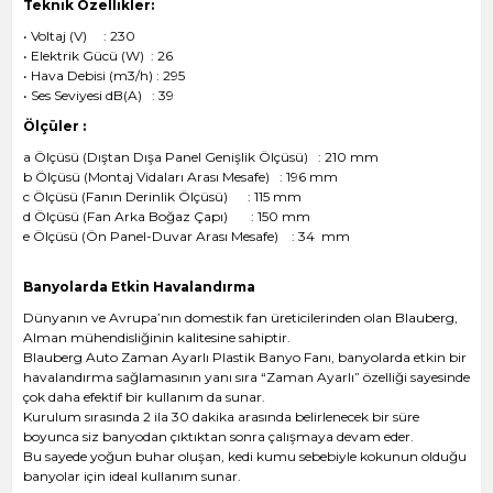
Teknik Özellikler:
• Voltaj (V) : 230
• Elektrik Gücü (W) : 26
• Hava Debisi (m3/h) : 295
• Ses Seviyesi dB(A) : 39
Ölçüler :
a Ölçüsü (Dıştan Dışa Panel Genişlik Ölçüsü) : 210 mm
b Ölçüsü (Montaj Vidaları Arası Mesafe) : 196 mm
c Ölçüsü (Fanın Derinlik Ölçüsü) : 115 mm
d Ölçüsü (Fan Arka Boğaz Çapı) : 150 mm
e Ölçüsü (Ön Panel-Duvar Arası Mesafe) : 34 mm
Banyolarda Etkin Havalandırma
Dünyanın ve Avrupa’nın domestik fan üreticilerinden olan Blauberg,
Alman mühendisliğinin kalitesine sahiptir.
Blauberg Auto Zaman Ayarlı Plastik Banyo Fanı, banyolarda etkin bir
havalandırma sağlamasının yanı sıra “Zaman Ayarlı” özelliği sayesinde
çok daha efektif bir kullanım da sunar.
Kurulum sırasında 2 ila 30 dakika arasında belirlenecek bir süre
boyunca siz banyodan çıktıktan sonra çalışmaya devam eder.
Bu sayede yoğun buhar oluşan, kedi kumu sebebiyle kokunun olduğu
banyolar için ideal kullanım sunar.