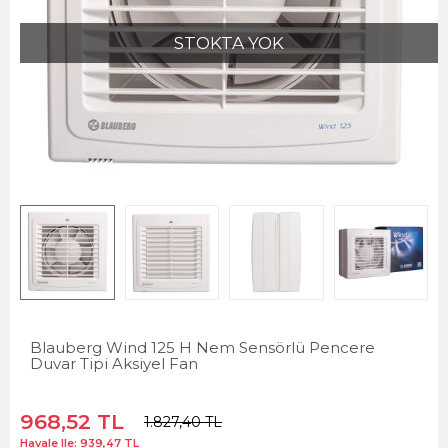
STOKTA YOK
Blauberg Wind 125 H Nem Sensörlü Pencere
Duvar Tipi Aksiyel Fan
968,52
TL
1.827,40
TL
Havale Ile:
939,47
TL