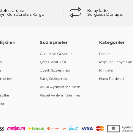
Stoklu Ürünler
Kolay İade
Aynı Gün Ücretsiz Kargo
Sorgusuz Dönüşler
işkileri
Sözleşmeler
Kategoriler
Gizlilik ve Güvenlik
Fanlar
bi
Çerez Politikası
Popüler Banyo Fanl
m
Üyelik Sözleşmesi
Klimalar
metleri
Satış Sözleşmesi
Hava Perdeleri
KVKK Aydınlatma Metni
şulları
Kişisel Verilerin İşlenmesi
leri