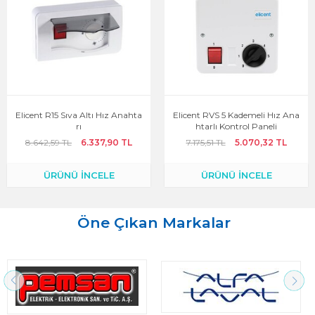
Elicent R15 Sıva Altı Hız Anahta
Elicent RVS 5 Kademeli Hız Ana
Rı
Htarlı Kontrol Paneli
8.642,59 TL
6.337,90 TL
7.175,51 TL
5.070,32 TL
ÜRÜNÜ İNCELE
ÜRÜNÜ İNCELE
Öne Çıkan Markalar