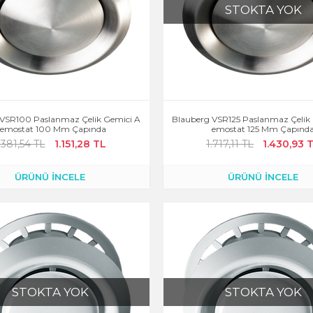
STOKTA YOK
 VSR100 Paslanmaz Çelik Gemici A
Blauberg VSR125 Paslanmaz Çelik
emostat 100 Mm Çapında
Emostat 125 Mm Çapınd
.381,54 TL
1.151,28 TL
1.717,11 TL
1.430,93 
ÜRÜNÜ İNCELE
ÜRÜNÜ İNCELE
STOKTA YOK
STOKTA YOK