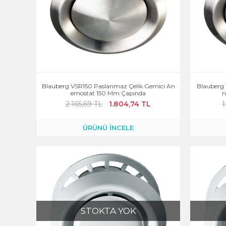
Blauberg VSR150 Paslanmaz Çelik Gemici An
Blauberg
Emostat 150 Mm Çapında
N
2.165,69 TL
1.804,74 TL
1
ÜRÜNÜ İNCELE
STOKTA YOK