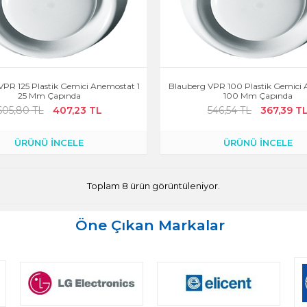
VPR 125 Plastik Gemici Anemostat 1
Blauberg VPR 100 Plastik Gemici
25 Mm Çapında
100 Mm Çapında
605,80 TL
407,23 TL
546,54 TL
367,39 T
ÜRÜNÜ İNCELE
ÜRÜNÜ İNCELE
Toplam 8 ürün görüntüleniyor.
Öne Çıkan Markalar