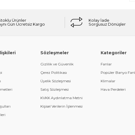
Stoklu Ürünler
Kolay İade
Aynı Gün Ücretsiz Kargo
Sorgusuz Dönüşler
işkileri
Sözleşmeler
Kategoriler
Gizlilik ve Güvenlik
Fanlar
bi
Çerez Politikası
Popüler Banyo Fanl
m
Üyelik Sözleşmesi
Klimalar
metleri
Satış Sözleşmesi
Hava Perdeleri
KVKK Aydınlatma Metni
şulları
Kişisel Verilerin İşlenmesi
leri