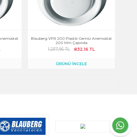
 Anemostat
Blauberg VPR 200 Plastik Gemici Anemostat
200 Mm Çapında
L
1.237,95 TL
832,16 TL
ÜRÜNÜ İNCELE