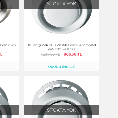
STOKTA YOK
 Gemici An
Blauberg VPR 200 Plastik Gemici Anemostat
a
200 Mm Çapında
TL
1.237,95 TL
866,56 TL
ÜRÜNÜ İNCELE
STOKTA YOK