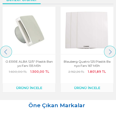
O.ERRE ALBA 12/5" Plastik Ban
Blauberg Quatro 125 Plastik Ba
Yo Fanı 135 M3h
Nyo Fanı 167 M3h
1.600,00 TL
1.500,00 TL
2.162,26 TL
1.801,89 TL
ÜRÜNÜ İNCELE
ÜRÜNÜ İNCELE
Öne Çıkan Markalar