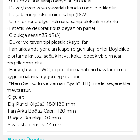
• 9-10 m2 alana sahip banyolar için ideal
• Duvar,tavan veya yuvarlak kanala monte edilebilir
• Düşük enerji tüketimine sahip (16W)
• Uzun ömürlü bilyeli rulmana sahip elektrik motorlu
• Estetik ve dekoratif düz beyaz ön panel
• Oldukça sessiz 33 dB(A)
• Duvar ve tavan tipi plastik aksiyel fan
• Fan arkasında yer alan klape ile geri akışı önler.Böylelikle,
iç ortama kir,toz, soğuk hava, koku, böcek vb.girmesi
engellenmiş olur.
• Banyo,tuvalet, WC, depo gibi mahallerin havalandırma
uygulamalarına uygun egzoz fanı.
• “Nem Sensörlü ve Zaman Ayarlı” (HT) model seçenekleri
mevcuttur.
•Ölçüler:
Dış Panel Ölçüsü: 180*180 mm
Fan Arka Boğaz Çapı : 120 mm
Boğaz Derinliği : 60 mm
Sıva üstü derinlik: 44 mm
Benzer Ürünler