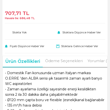
707,71
TL
Havale Ile:
686,48
TL
Stokta Yok
Stoklara Düşünce Haber Ver
Fiyatı Düşünce Haber Ver
Stoklara Gelince Haber Ver
Ödeme Seçenekleri
Yorumlar (1)
Ürün Özellikleri
• Domestik Fan konusunda uzman İtalyan markası
O.ERRE 'den ALBA serisi şık tasarımlı zaman ayarlı banyo
WC aspiratörleri
• Zaman ayarlama özelliği sayesinde enerji kesildikten
sonra 2 ila 30 dakika daha çalışabilmektedir
• Ø120 mm çapta boru ve flexible (esnek)kanal bağlanabilir
• 135 m³/h hava debisi