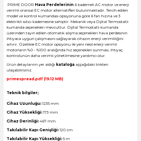
PRIME DOOR
Hava Perdelerinin
6 kademeli AC motor ve enerji
verimli oransal EC motor alternatifleri bulunmaktadır. Tercih edilen
model ve kontrol kumandası opsiyonuna göre 6 fan hızına ve 3
elektrikli ısıtıcı kademesine sahiptir. Mekanik veya Dijital Termostatlı
kumanda seçenekleri mevcuttur. Dijital Termostatlı kumanda
üzerinden tayin edilen otomatik alışma seçenekleri hava perdesinin
ihtiyaca uygun çalışmasını sağlayarak cihazın enerji verimliliğini
artırır. Özellikle EC motor opsiyonu ile yeni nesil enerji verimli
motorların %0 - %100 aralığında hız seçenekleri sunması, ihtiyaç
kontrolünün daha verimli yönetilmesine yardımcı olur.
Ürün detaylarınn yer aldığı
kataloğa
aşşağıdaki linkten
ulaşabilirsiniz.
primespread.pdf (19.12 MB)
Teknik bilgiler;
Cihaz Uzunluğu:
1235 mm
Cihaz Yüksekliği:
173 mm
Cihaz Derinliği:
467 mm
Takılabilir Kapı Genişliği:
120 cm
Takılabilir Kapı Yüksekliği:
5 m