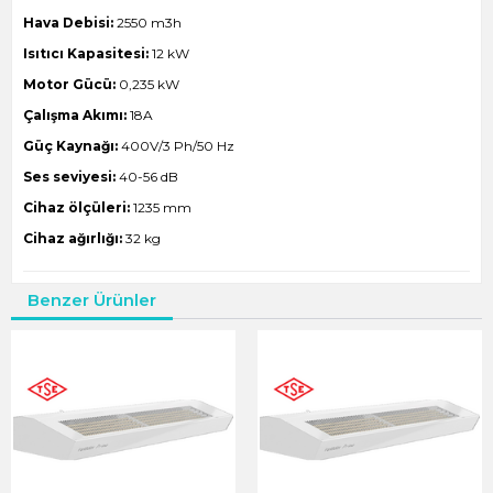
Hava Debisi:
2550 m3h
Isıtıcı Kapasitesi:
12 kW
Motor Gücü:
0,235 kW
Çalışma Akımı:
18A
Güç Kaynağı:
400V/3 Ph/50 Hz
Ses seviyesi:
40-56 dB
Cihaz ölçüleri:
1235 mm
Cihaz ağırlığı:
32 kg
Benzer Ürünler