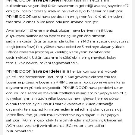
PRIME DOOR
hava perdeleri
, etkin tasarım metotlarının
kullanılması ve yenilikçi ürün tasarımının getirdiği avantaj sayesinde 17
cm gibi ince bir cihaz yüksekliğine ve etkileyici bir tasarıma sahiptir.
PRIME DOOR serisi hava perdesinin emiş menfezi, ürünün modern
tasarımı ile cihazın üst kısmında konumlandırılmıştır.
Ayarlanabilir üfleme menfezi, oluşan hava bariyerinin ihtiyaç
duyulması halinde daha hassas bir açı ile yönlendirilmesini
sağlamaktadır. Ürünün içerisinde kullanılan 140 mm çapındaki çapraz
akışlı (cross flow) fan, yüksek hava debisi ve 5 metreye ulaşan yüksek
üfleme mesafesi (montaj yüksekliği) kabiliyetini beraberinde
getirmektedir. Üstün tasarımı ile sökülebilir emiş menfezi, kolay
temizlik ve bakım imkânı sağlamaktadır.
PRIME DOOR
hava perdelerinin
her bir komponenti yüksek
kaliteli malzemelerden üretilmiştir. Sac gövdesi elektrostatik toz
boyama prosesi ile boyanan PRIME serisinin korozyona ve ısıya karşı
dayanımı en yüksek seviyededir. PRIME DOOR hava perdeleri uzun
ömürlü malzeme ve mekanik özellikleri ile sağlam bir yapıya sahiptir.
İç mekanlarınızın uzun yıllar boyunca hem işlevsel hem de görsel
olarak tamamlayıcı unsuru olarak kalacaktır. Yüksek sıcaklığa
dayanaklı termoplastik malzemeden imal edilmiş olan çapraz akışlı
(cross flow) fan, yüksek mukavemete ve ısıya dayanıklı bir yapıya
sahiptir. 140 mm çapındaki fani tahrik eden motorların, 6 kademeli
AC motor ve enerji verimli oransal EC motor alternatifleri
bulunmaktadır.