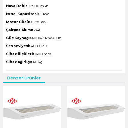
Hava Debisi:
3900 m3h
Isıtıcı Kapasitesi:
15 kW
Motor Gücü:
0,375 kW
Çalışma Akımı:
24A
Güç Kaynağı:
400V/3 Ph/50 Hz
Ses seviyesi:
40-60 dB
Cihaz ölçüleri:
1600 mm
Cihaz ağırlığı:
40 kg
Benzer Ürünler