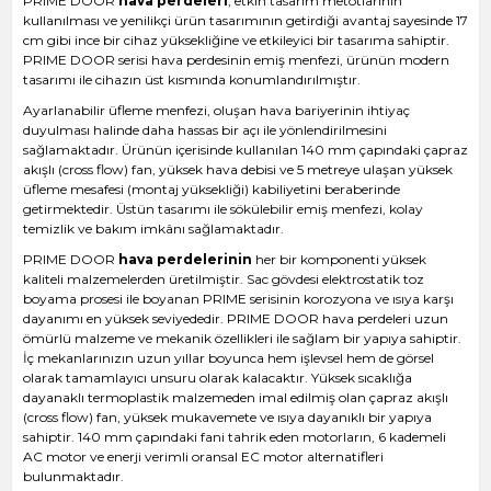
PRIME DOOR
hava perdeleri
, etkin tasarım metotlarının
kullanılması ve yenilikçi ürün tasarımının getirdiği avantaj sayesinde 17
cm gibi ince bir cihaz yüksekliğine ve etkileyici bir tasarıma sahiptir.
PRIME DOOR serisi hava perdesinin emiş menfezi, ürünün modern
tasarımı ile cihazın üst kısmında konumlandırılmıştır.
Ayarlanabilir üfleme menfezi, oluşan hava bariyerinin ihtiyaç
duyulması halinde daha hassas bir açı ile yönlendirilmesini
sağlamaktadır. Ürünün içerisinde kullanılan 140 mm çapındaki çapraz
akışlı (cross flow) fan, yüksek hava debisi ve 5 metreye ulaşan yüksek
üfleme mesafesi (montaj yüksekliği) kabiliyetini beraberinde
getirmektedir. Üstün tasarımı ile sökülebilir emiş menfezi, kolay
temizlik ve bakım imkânı sağlamaktadır.
PRIME DOOR
hava perdelerinin
her bir komponenti yüksek
kaliteli malzemelerden üretilmiştir. Sac gövdesi elektrostatik toz
boyama prosesi ile boyanan PRIME serisinin korozyona ve ısıya karşı
dayanımı en yüksek seviyededir. PRIME DOOR hava perdeleri uzun
ömürlü malzeme ve mekanik özellikleri ile sağlam bir yapıya sahiptir.
İç mekanlarınızın uzun yıllar boyunca hem işlevsel hem de görsel
olarak tamamlayıcı unsuru olarak kalacaktır. Yüksek sıcaklığa
dayanaklı termoplastik malzemeden imal edilmiş olan çapraz akışlı
(cross flow) fan, yüksek mukavemete ve ısıya dayanıklı bir yapıya
sahiptir. 140 mm çapındaki fani tahrik eden motorların, 6 kademeli
AC motor ve enerji verimli oransal EC motor alternatifleri
bulunmaktadır.