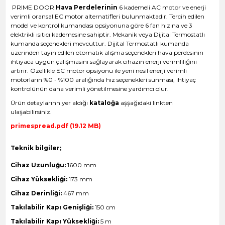
PRIME DOOR
Hava Perdelerinin
6 kademeli AC motor ve enerji
verimli oransal EC motor alternatifleri bulunmaktadır. Tercih edilen
model ve kontrol kumandası opsiyonuna göre 6 fan hızına ve 3
elektrikli ısıtıcı kademesine sahiptir. Mekanik veya Dijital Termostatlı
kumanda seçenekleri mevcuttur. Dijital Termostatlı kumanda
üzerinden tayin edilen otomatik alışma seçenekleri hava perdesinin
ihtiyaca uygun çalışmasını sağlayarak cihazın enerji verimliliğini
artırır. Özellikle EC motor opsiyonu ile yeni nesil enerji verimli
motorların %0 - %100 aralığında hız seçenekleri sunması, ihtiyaç
kontrolünün daha verimli yönetilmesine yardımcı olur.
Ürün detaylarınn yer aldığı
kataloğa
aşşağıdaki linkten
ulaşabilirsiniz.
primespread.pdf (19.12 MB)
Teknik bilgiler;
Cihaz Uzunluğu:
1600 mm
Cihaz Yüksekliği:
173 mm
Cihaz Derinliği:
467 mm
Takılabilir Kapı Genişliği:
150 cm
Takılabilir Kapı Yüksekliği:
5 m